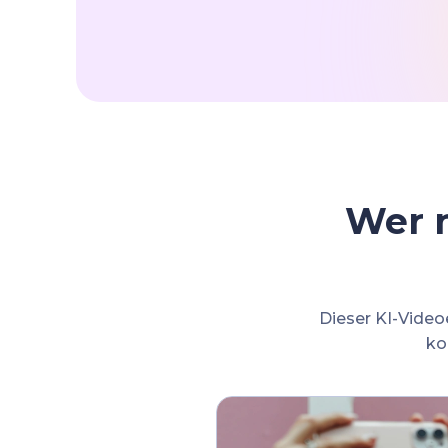
Wer n
Dieser KI-Video
ko