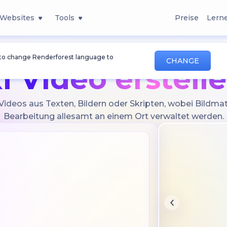
Websites
Tools
Preise
Lern
 to change Renderforest language to
CHANGE
I Video erstell
e Videos aus Texten, Bildern oder Skripten, wobei Bildm
Bearbeitung allesamt an einem Ort verwaltet werden.