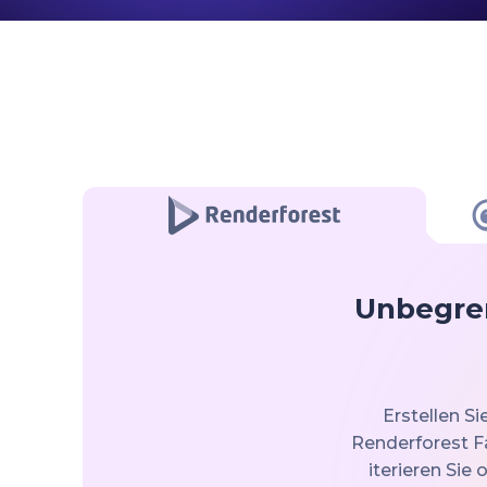
Unbegren
Erstellen S
Renderforest Fa
iterieren Sie