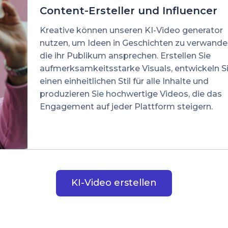
Content-Ersteller und Influencer
Kreative können unseren KI-Video generator
nutzen, um Ideen in Geschichten zu verwandel
die ihr Publikum ansprechen. Erstellen Sie
aufmerksamkeitsstarke Visuals, entwickeln S
einen einheitlichen Stil für alle Inhalte und
produzieren Sie hochwertige Videos, die das
Engagement auf jeder Plattform steigern.
KI-Video erstellen