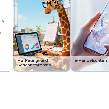
n,
ie
Marketing- und
E-Handelsunter
Geschäftsteams