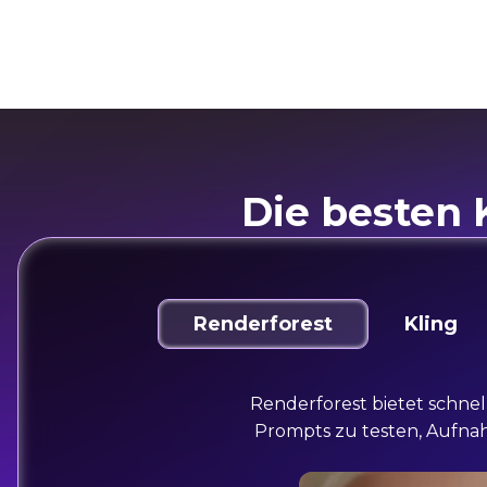
Die besten 
Renderforest
Kling
Renderforest bietet schnel
Prompts zu testen, Aufna