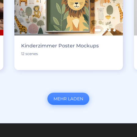
Kinderzimmer Poster Mockups
12 scenes
MEHR LADEN