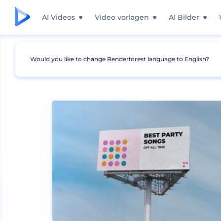
AI Videos
Video vorlagen
AI Bilder
Would you like to change Renderforest language to English?
Mockups
Branding
Plakat und Banner Moc