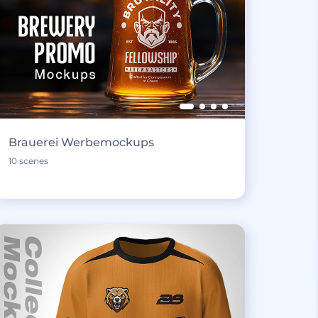
Brauerei Werbemockups
10 scenes