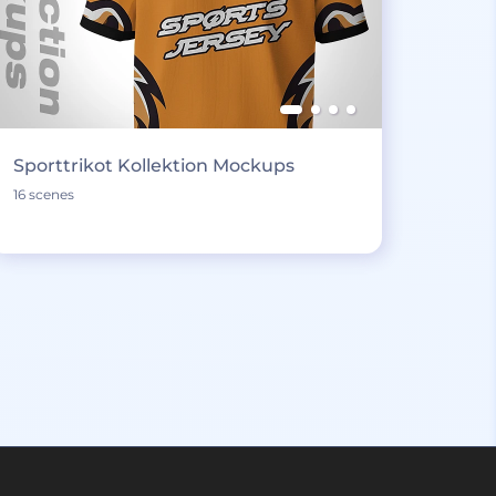
Sporttrikot Kollektion Mockups
16 scenes