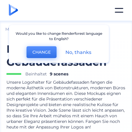
Mockups
Branding
Logo Mockup
Would you like to change Renderforest language
to English?
Logohalter für
No, thanks
CHANGE
Gebäudefassaden
Beinhaltet
9 scenes
Unsere Logohalter für Gebäudefassaden fangen die
moderne Ästhetik von Betonstrukturen, modernen Büros
und eleganten Innenräumen ein. Diese Mockups eignen
sich perfekt für die Präsentation verschiedener
Designprojekte und bieten eine realistische Kulisse für
Ihre kreative Vision. Jede Szene lässt sich leicht anpassen,
so dass Sie Ihre Arbeit mühelos mit einem Hauch von
urbaner Eleganz präsentieren können. Fangen Sie noch
heute mit der Anpassung Ihrer Logos an!