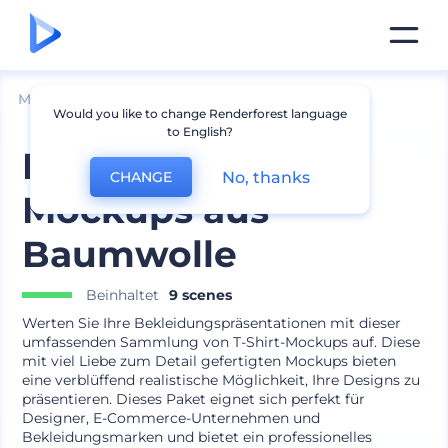
Mockups
Bekleidung
T-shirt Mockup
Would you like to change Renderforest language
to English?
Klassische T-Shirt-
No, thanks
CHANGE
Mockups aus
Baumwolle
Beinhaltet
9 scenes
Werten Sie Ihre Bekleidungspräsentationen mit dieser
umfassenden Sammlung von T-Shirt-Mockups auf. Diese
mit viel Liebe zum Detail gefertigten Mockups bieten
eine verblüffend realistische Möglichkeit, Ihre Designs zu
präsentieren. Dieses Paket eignet sich perfekt für
Designer, E-Commerce-Unternehmen und
Bekleidungsmarken und bietet ein professionelles