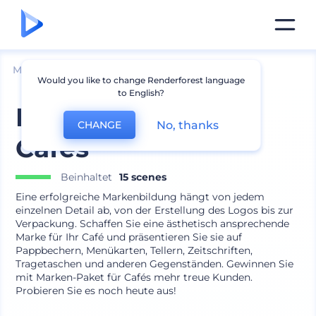
Mockups
Branding
Menü Mockup
Would you like to change Renderforest language
to English?
Marken-Paket für
No, thanks
CHANGE
Cafés
Beinhaltet
15 scenes
Eine erfolgreiche Markenbildung hängt von jedem
einzelnen Detail ab, von der Erstellung des Logos bis zur
Verpackung. Schaffen Sie eine ästhetisch ansprechende
Marke für Ihr Café und präsentieren Sie sie auf
Pappbechern, Menükarten, Tellern, Zeitschriften,
Tragetaschen und anderen Gegenständen. Gewinnen Sie
mit Marken-Paket für Cafés mehr treue Kunden.
Probieren Sie es noch heute aus!