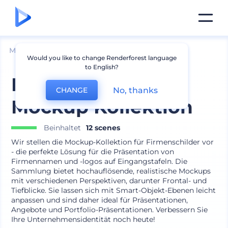
Mockups
Branding
Logo Mockup
Would you like to change Renderforest language
to English?
Firmenplaketten
No, thanks
CHANGE
Mockup Kollektion
Beinhaltet
12 scenes
Wir stellen die Mockup-Kollektion für Firmenschilder vor
- die perfekte Lösung für die Präsentation von
Firmennamen und -logos auf Eingangstafeln. Die
Sammlung bietet hochauflösende, realistische Mockups
mit verschiedenen Perspektiven, darunter Frontal- und
Tiefblicke. Sie lassen sich mit Smart-Objekt-Ebenen leicht
anpassen und sind daher ideal für Präsentationen,
Angebote und Portfolio-Präsentationen. Verbessern Sie
Ihre Unternehmensidentität noch heute!