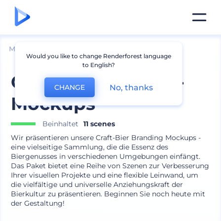
Mockups
Produkte
Glas Mockup
Would you like to change Renderforest language
to English?
Craft-Bier Marken-
No, thanks
CHANGE
Mockups
Beinhaltet
11 scenes
Wir präsentieren unsere Craft-Bier Branding Mockups -
eine vielseitige Sammlung, die die Essenz des
Biergenusses in verschiedenen Umgebungen einfängt.
Das Paket bietet eine Reihe von Szenen zur Verbesserung
Ihrer visuellen Projekte und eine flexible Leinwand, um
die vielfältige und universelle Anziehungskraft der
Bierkultur zu präsentieren. Beginnen Sie noch heute mit
der Gestaltung!