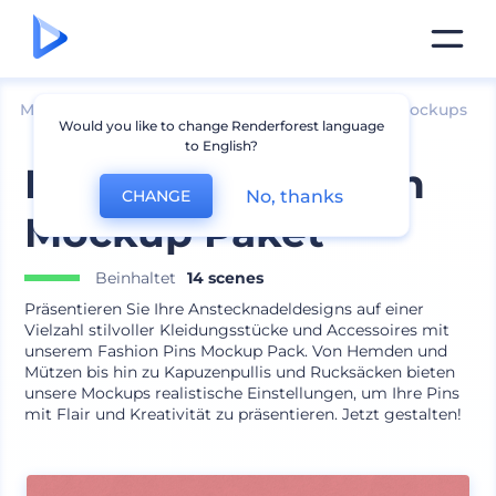
Mockups
Bekleidung
Andere Bekleidungs-Mockups
Would you like to change Renderforest language
to English?
Mode Knopfnadeln
No, thanks
CHANGE
Mockup Paket
Beinhaltet
14 scenes
Präsentieren Sie Ihre Anstecknadeldesigns auf einer
Vielzahl stilvoller Kleidungsstücke und Accessoires mit
unserem Fashion Pins Mockup Pack. Von Hemden und
Mützen bis hin zu Kapuzenpullis und Rucksäcken bieten
unsere Mockups realistische Einstellungen, um Ihre Pins
mit Flair und Kreativität zu präsentieren. Jetzt gestalten!