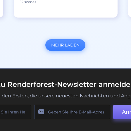
12 scenes
MEHR LADEN
u Renderforest-Newsletter anmeld
u den Ersten, die unsere neuesten Nachrichten und Ang
An