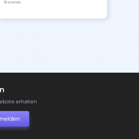
16 scenes
en
ebote erhalten
melden