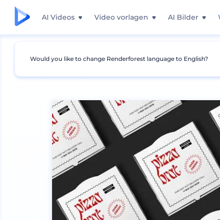
AI Videos
Video vorlagen
AI Bilder
Would you like to change Renderforest language to English?
Mockups
Branding
Andere Branding-Mock