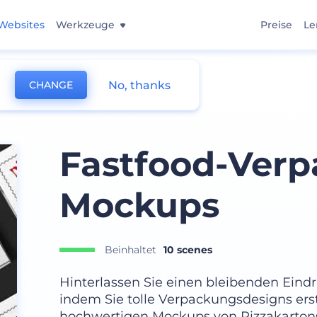
Websites
Werkzeuge
Preise
Le
No, thanks
CHANGE
ups
Fastfood-Verp
Mockups
Beinhaltet
10 scenes
Hinterlassen Sie einen bleibenden Eind
indem Sie tolle Verpackungsdesigns erst
hochwertigen Mockups von Pizzakartons