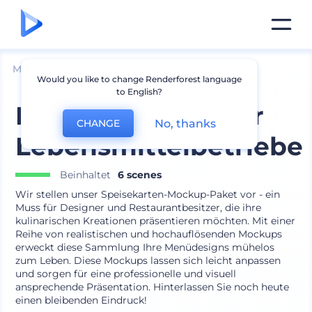
Mockups
Branding
Menü Mockup
Would you like to change Renderforest language
to English?
Menü-Mockups für
No, thanks
CHANGE
Lebensmittelbetriebe
Beinhaltet
6 scenes
Wir stellen unser Speisekarten-Mockup-Paket vor - ein
Muss für Designer und Restaurantbesitzer, die ihre
kulinarischen Kreationen präsentieren möchten. Mit einer
Reihe von realistischen und hochauflösenden Mockups
erweckt diese Sammlung Ihre Menüdesigns mühelos
zum Leben. Diese Mockups lassen sich leicht anpassen
und sorgen für eine professionelle und visuell
ansprechende Präsentation. Hinterlassen Sie noch heute
einen bleibenden Eindruck!