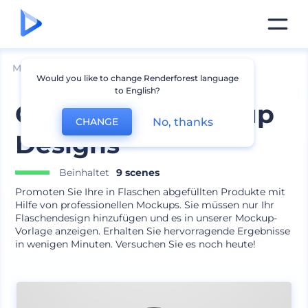
Mockups
Produkte
Glas Mockup
Would you like to change Renderforest language
to English?
Glasflasche Mockup
No, thanks
CHANGE
Designs
Beinhaltet
9 scenes
Promoten Sie Ihre in Flaschen abgefüllten Produkte mit
Hilfe von professionellen Mockups. Sie müssen nur Ihr
Flaschendesign hinzufügen und es in unserer Mockup-
Vorlage anzeigen. Erhalten Sie hervorragende Ergebnisse
in wenigen Minuten. Versuchen Sie es noch heute!