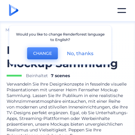
Mockups
Geräte
Fernseh-Mockup
Would you like to change Renderforest language
to English?
Heim Fernseher
No, thanks
CHANGE
Mockup Sammlung
Beinhaltet
7 scenes
Verwandeln Sie Ihre Designkonzepte in fesselnde visuelle
Präsentationen mit unserer Heim Fernseher Mockup
Sammlung. Lassen Sie Ihr Publikum in eine realistische
Wohnzimmeratmosphäre eintauchen, mit einer Reihe
von modernen und stilvollen Inneneinrichtungen, die Ihre
TV-Designs perfekt ergänzen. Egal, ob Sie Unterhaltungs-
Apps, Streaming-Plattformen oder Werbeinhalte
präsentieren, unsere Mockups bieten unvergleichlichen
Realismus und Vielseitigkeit. Peppen Sie Ihre