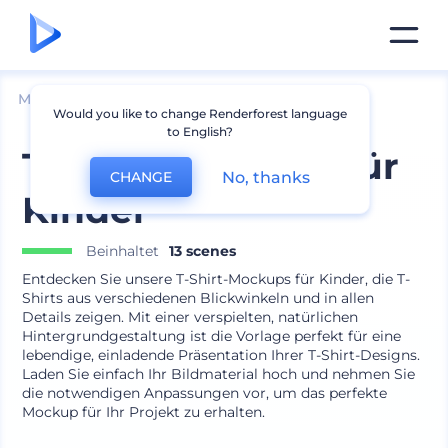
Mockups
Bekleidung
T-shirt Mockup
Would you like to change Renderforest language
to English?
T-Shirt-Mockups für
No, thanks
CHANGE
Kinder
Beinhaltet
13 scenes
Entdecken Sie unsere T-Shirt-Mockups für Kinder, die T-
Shirts aus verschiedenen Blickwinkeln und in allen
Details zeigen. Mit einer verspielten, natürlichen
Hintergrundgestaltung ist die Vorlage perfekt für eine
lebendige, einladende Präsentation Ihrer T-Shirt-Designs.
Laden Sie einfach Ihr Bildmaterial hoch und nehmen Sie
die notwendigen Anpassungen vor, um das perfekte
Mockup für Ihr Projekt zu erhalten.