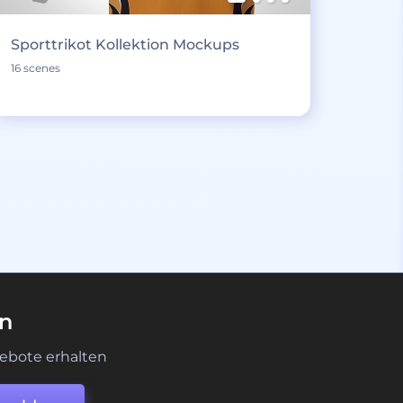
Sporttrikot Kollektion Mockups
16 scenes
en
ebote erhalten