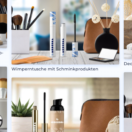
p-
Deo
Wimperntusche mit Schminkprodukten