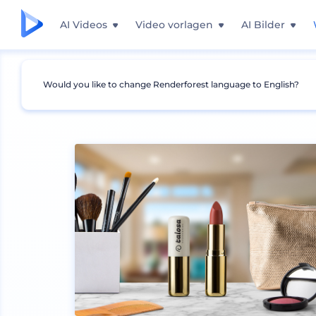
AI Videos
Video vorlagen
AI Bilder
Would you like to change Renderforest language to English?
Mockups
Produkte
Kosmetik Mockup