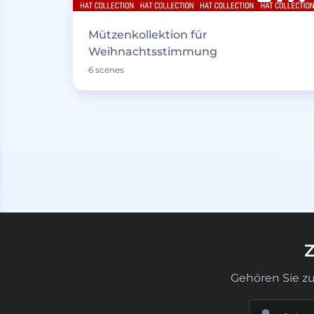
Mützenkollektion für
Weihnachtsstimmung
6 scenes
Z
Gehören Sie z