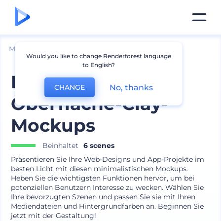
Mockups
Geräte
Desktop Mockup
Would you like to change Renderforest language
to English?
Microsoft
No, thanks
CHANGE
Oberfläche-Clay-
Mockups
Beinhaltet
6 scenes
Präsentieren Sie Ihre Web-Designs und App-Projekte im
besten Licht mit diesen minimalistischen Mockups.
Heben Sie die wichtigsten Funktionen hervor, um bei
potenziellen Benutzern Interesse zu wecken. Wählen Sie
Ihre bevorzugten Szenen und passen Sie sie mit Ihren
Mediendateien und Hintergrundfarben an. Beginnen Sie
jetzt mit der Gestaltung!