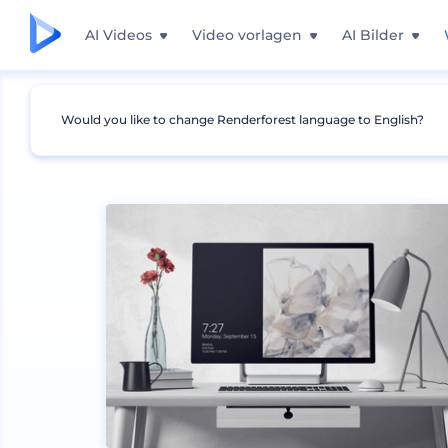
AI Videos
Video vorlagen
AI Bilder
Would you like to change Renderforest language to English?
Mockups
Geräte
Laptop Mockup