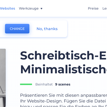
Websites
Werkzeuge
Preise
Le
No, thanks
CHANGE
Schreibtisch-
Minimalistisc
Beinhaltet
9 scenes
Präsentieren Sie mit diesen anpassbaren
Ihr Website-Design. Fügen Sie die Date
hinzu und passen Sie die Farben an Ihr 