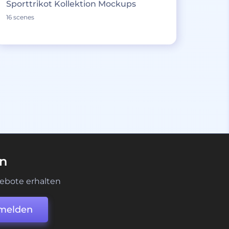
Sporttrikot Kollektion Mockups
16 scenes
en
ebote erhalten
melden