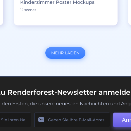
Kinderzimmer Poster Mockups
12 scenes
MEHR LADEN
u Renderforest-Newsletter anmeld
u den Ersten, die unsere neuesten Nachrichten und Ang
An