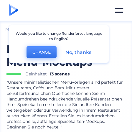
Mockups
Branding
Menü Mockup
Would you like to change Renderforest language
to English?
Minimalistische
No, thanks
CHANGE
Menü-Mockups
Beinhaltet
13 scenes
"Unsere minimalistischen Menüvorlagen sind perfekt für
Restaurants, Cafés und Bars. Mit unserer
benutzerfreundlichen Oberfläche können Sie im
Handumdrehen beeindruckende visuelle Präsentationen
Ihrer Speisekarten erstellen, die Sie an Ihre Kunden
weitergeben oder zur Verwendung in Ihrem Restaurant
ausdrucken können. Erstellen Sie im Handumdrehen
professionelle, auffällige Speisekarten-Mockups.
Beginnen Sie noch heute! "