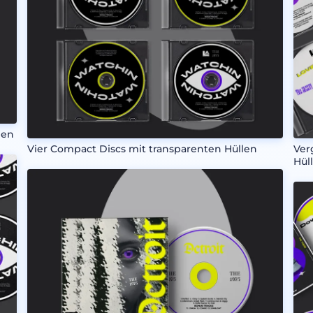
len
Vier Compact Discs mit transparenten Hüllen
Ver
Hül