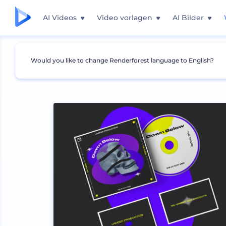
AI Videos
Video vorlagen
AI Bilder
Would you like to change Renderforest language to English?
Mockups
Branding
Poster Mockups