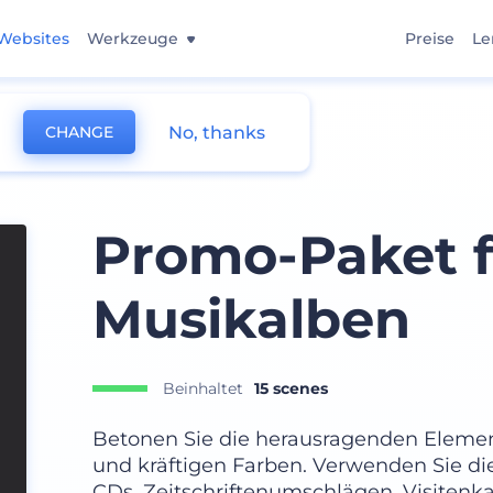
Websites
Werkzeuge
Preise
Le
No, thanks
CHANGE
Promo-Paket f
Musikalben
Beinhaltet
15 scenes
Betonen Sie die herausragenden Element
und kräftigen Farben. Verwenden Sie di
CDs, Zeitschriftenumschlägen, Visitenk