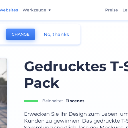
Websites
Werkzeuge
Preise
Le
No, thanks
CHANGE
Gedrucktes T-
Pack
Beinhaltet
11 scenes
Erwecken Sie Ihr Design zum Leben, um
Kunden zu gewinnen. Das gedruckte T-S
Sammlung sportlich-lässiger Mockups, m