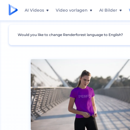
AI Videos
Video vorlagen
AI Bilder
Would you like to change Renderforest language to English?
Mockups
Bekleidung
T-shirt Mockup