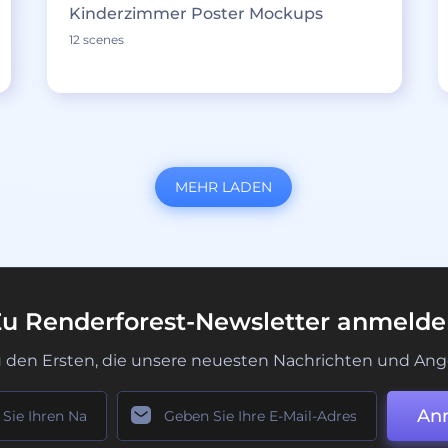
Kinderzimmer Poster Mockups
12 scenes
MEHR LADEN
u Renderforest-Newsletter anmeld
u den Ersten, die unsere neuesten Nachrichten und Ang
An