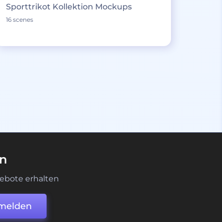
Sporttrikot Kollektion Mockups
16 scenes
en
ebote erhalten
melden