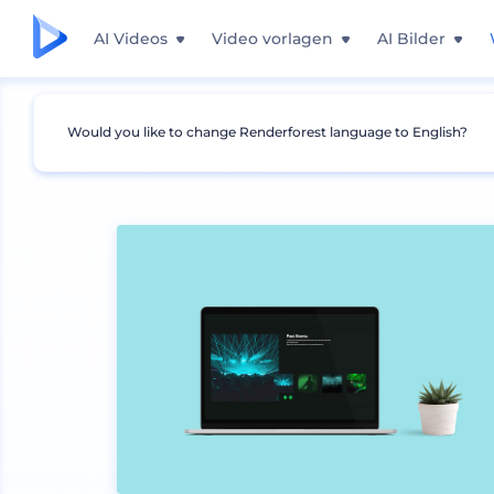
AI Videos
Video vorlagen
AI Bilder
Would you like to change Renderforest language to English?
Mockups
Geräte
Laptop Mockup