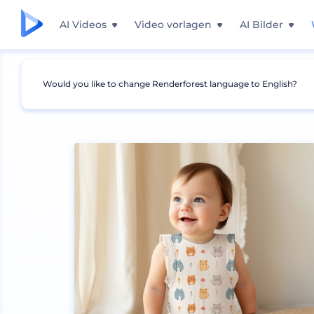
AI Videos
Video vorlagen
AI Bilder
Would you like to change Renderforest language to English?
Mockups
Bekleidung
Polohemden Mockup