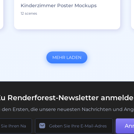
Kinderzimmer Poster Mockups
12 scenes
MEHR LADEN
u Renderforest-Newsletter anmeld
u den Ersten, die unsere neuesten Nachrichten und Ang
An