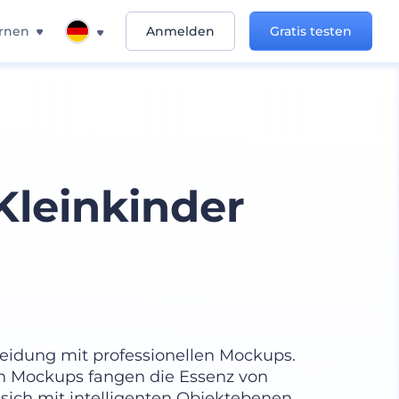
rnen
Anmelden
Gratis testen
Kleinkinder
leidung mit professionellen Mockups.
en Mockups fangen die Essenz von
n sich mit intelligenten Objektebenen