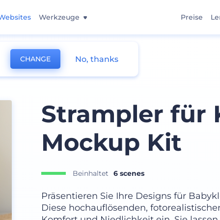
Websites
Werkzeuge
Preise
Le
No, thanks
CHANGE
Strampler für 
Mockup Kit
Beinhaltet
6 scenes
Präsentieren Sie Ihre Designs für Babyk
Diese hochauflösenden, fotorealistisch
Komfort und Niedlichkeit ein. Sie lasse