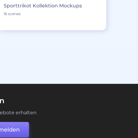
Sporttrikot Kollektion Mockups
16 scenes
en
ebote erhalten
melden