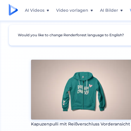
AI Videos
Video vorlagen
AI Bilder
Would you like to change Renderforest language to English?
Mockups
Bekleidung
Kapuzenpulli Mockup
Kapuzenpulli mit Reißverschluss Vorderansicht