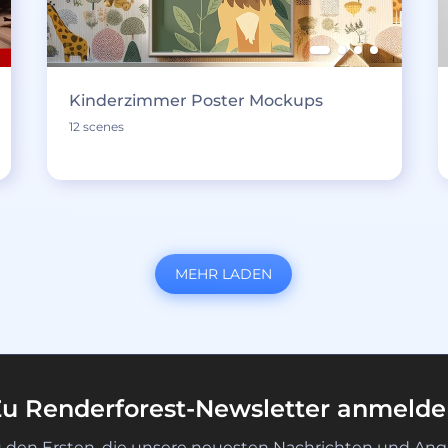
Kinderzimmer Poster Mockups
12 scenes
MEHR LADEN
u Renderforest-Newsletter anmeld
u den Ersten, die unsere neuesten Nachrichten und Ang