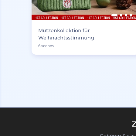
Mützenkollektion für
Weihnachtsstimmung
6 scenes
Z
Gehören Sie z