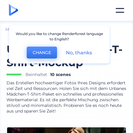
Mockups
Bekleidung
T-shirt Mockup
Would you like to change Renderforest language
to English?
Urbanes Mädchen-T-
No, thanks
CHANGE
Shirt-Mockup
Beinhaltet
10 scenes
Das Erstellen hochwertiger Fotos Ihres Designs erfordert
viel Zeit und Ressourcen. Holen Sie sich mit dem Urbanes
Mädchen-T-Shirt-Paket ein schnelles und professionelles
Werbematerial. Es ist die perfekte Mischung zwischen
stilvoll und minimalistisch. Probieren Sie es noch heute
aus und sparen Sie Zeit!