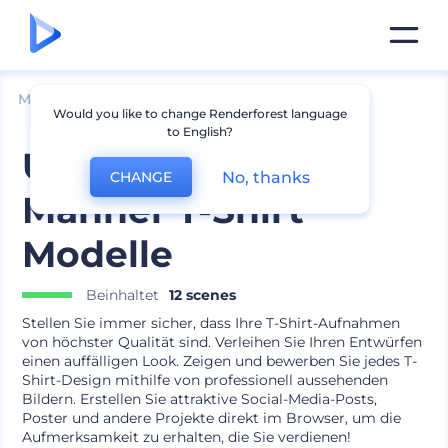
Mockups
Bekleidung
T-shirt Mockup
Would you like to change Renderforest language
to English?
Urbaner Stil für
No, thanks
CHANGE
Männer T-Shirt
Modelle
Beinhaltet
12 scenes
Stellen Sie immer sicher, dass Ihre T-Shirt-Aufnahmen
von höchster Qualität sind. Verleihen Sie Ihren Entwürfen
einen auffälligen Look. Zeigen und bewerben Sie jedes T-
Shirt-Design mithilfe von professionell aussehenden
Bildern. Erstellen Sie attraktive Social-Media-Posts,
Poster und andere Projekte direkt im Browser, um die
Aufmerksamkeit zu erhalten, die Sie verdienen!