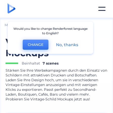
Mockups
Branding
Poster Mockups
Would you like to change Renderforest language
to English?
Vintage-Schild
No, thanks
CHANGE
Mockups
Beinhaltet
7 scenes
Stärken Sie Ihre Werbekampagnen durch den Einsatz von
Schildern mit attraktiven Drucken und Botschaften.
Laden Sie Ihre Design hoch, um sie in verschiedenen
Vintage-Einstellungen anzuzeigen und mit wenigen
Klicks zu exportieren. Passt perfekt zu Secondhand-
Laden, Boutiquen, Cafés, Bars und vielem mehr.
Probieren Sie Vintage-Schild Mockups jetzt aus!