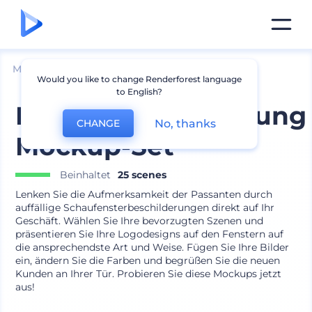
Mockups
Branding
Logo Mockup
Would you like to change Renderforest language
to English?
Fensterbeschilderung
No, thanks
CHANGE
Mockup-Set
Beinhaltet
25 scenes
Lenken Sie die Aufmerksamkeit der Passanten durch
auffällige Schaufensterbeschilderungen direkt auf Ihr
Geschäft. Wählen Sie Ihre bevorzugten Szenen und
präsentieren Sie Ihre Logodesigns auf den Fenstern auf
die ansprechendste Art und Weise. Fügen Sie Ihre Bilder
ein, ändern Sie die Farben und begrüßen Sie die neuen
Kunden an Ihrer Tür. Probieren Sie diese Mockups jetzt
aus!