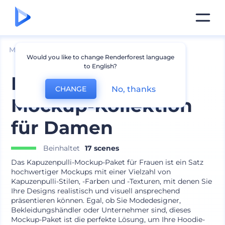
Mockups
Bekleidung
Kapuzenpulli Mockup
Would you like to change Renderforest language
to English?
Kapuzenpulli-
No, thanks
CHANGE
Mockup-Kollektion
für Damen
Beinhaltet
17 scenes
Das Kapuzenpulli-Mockup-Paket für Frauen ist ein Satz
hochwertiger Mockups mit einer Vielzahl von
Kapuzenpulli-Stilen, -Farben und -Texturen, mit denen Sie
Ihre Designs realistisch und visuell ansprechend
präsentieren können. Egal, ob Sie Modedesigner,
Bekleidungshändler oder Unternehmer sind, dieses
Mockup-Paket ist die perfekte Lösung, um Ihre Hoodie-