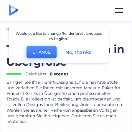
Mockups
Bekleidung
T-shirt Mockup
Would you like to change Renderforest language
to English?
T-Shirts für Frauen in
No, thanks
CHANGE
Übergröße
Beinhaltet
8 scenes
Bringen Sie Ihre T-Shirt-Designs auf die nächste Stufe
und verleihen Sie ihnen mit unserem Mockup-Paket für
Frauen-T-Shirts in Übergröße einen professionellen
Touch. Die Kollektion ist perfekt, um die modernen und
stilvollen Designs Ihrer Bekleidungslinie zu präsentieren.
Wählen Sie aus einer Reihe von anpassbaren Vorlagen
und gestalten Sie Ihre eigenen. Probieren Sie es noch
heute aus!