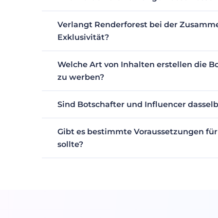
Alle Preise werden direkt mit den Botschaftern
Engagement ihres Publikums. Die Zahlungen e
Verlangt Renderforest bei der Zusamme
Exklusivität?
Ja. Wenn Sie mit uns zusammenarbeiten, verpflic
Konkurrenten zu werben.
Welche Art von Inhalten erstellen die B
zu werben?
Da unser wichtigstes Tool der Videomaker ist,
Videoinhalten bewerben. Wir sind jedoch offen
Sind Botschafter und Influencer dassel
Inhalten geht. Zögern Sie also nicht, Ihre Idee 
Die kurze Antwort lautet nein. Der Begriff 'Bots
Beziehung zu den Urhebern. Das ist genau das,
Gibt es bestimmte Voraussetzungen für 
sollte?
Wir erwarten von Ihnen, dass Sie ein aktiver Nu
unser kostenloses Angebot nutzen. Wir möchten
aus Erfahrung zu neuen Zielgruppen sprechen.