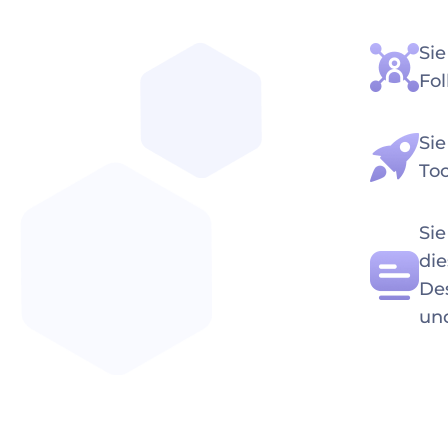
Si
Fo
Sie
Too
Sie
di
De
und