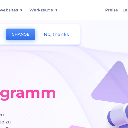
Websites
Werkzeuge
Preise
Le
No, thanks
CHANGE
rogramm
zu
te zu