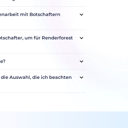
 vereinbart, je nach Größe, Reichweite und
rfolgen per Banküberweisung oder PayPal.
narbeit mit Botschaftern
hten Sie sich, nicht für direkte
otschafter, um für Renderforest
 möchten wir unsere Plattform mit
 und flexibel, wenn es um andere Arten von
be?
einzubringen!
chafter' steht für eine langfristige
 was wir anstreben.
die Auswahl, die ich beachten
tzer unseres Tools sind - auch wenn Sie nur
 sicherstellen, dass unsere Botschafter