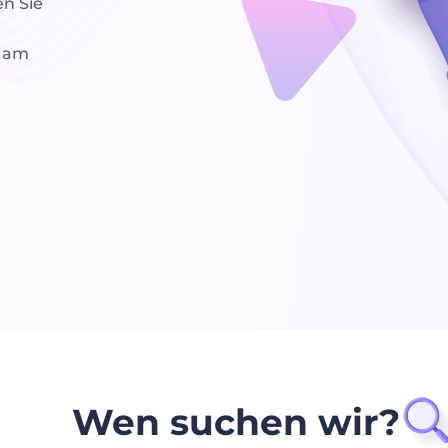
en Sie
m am
Wen suchen wir?