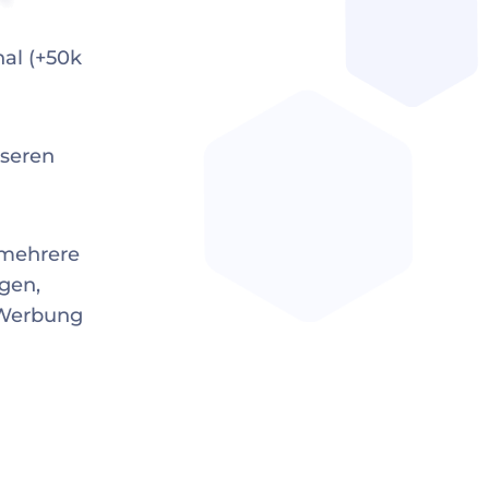
al (+50k
nseren
 mehrere
gen,
 Werbung