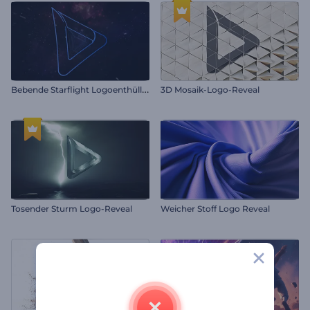
B
ebende Starflight Logoenthüllung
3D Mosaik-Logo-Reveal
Tosender Sturm Logo-Reveal
Weicher Stoff Logo Reveal