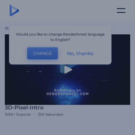
Startseite
Vorlagen
3D-Pixel-Intro
Would you like to change Renderforest language
to English?
No, thanks
CHANGE
3D-Pixel-Intro
103K+
Exporte
15 Sekunden