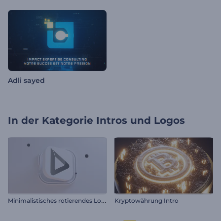
Adli sayed
In der Kategorie
Intros und Logos
M
inimalistisches rotierendes Logo
Kryptowährung Intro