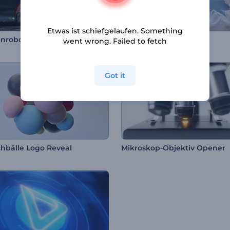
Etwas ist schiefgelaufen. Something
nroboter Intro
Zeitlupenrauch Logo
went wrong. Failed to fetch
Got it
hbälle Logo Reveal
Mikroskop-Objektiv Opener