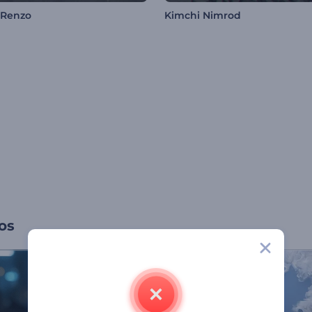
 Renzo
Kimchi Nimrod
os