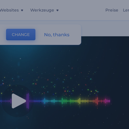
Websites
Werkzeuge
Preise
Le
No, thanks
CHANGE