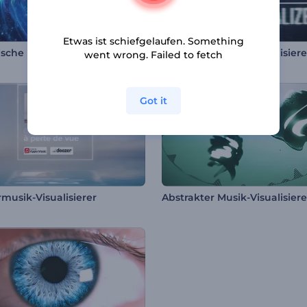
Etwas ist schiefgelaufen. Something
Galaktische Reise Musikvisualisierer
LED Klangwellen Visualisiere
went wrong. Failed to fetch
Got it
musik-Visualisierer
Abstrakter Musik-Visualisiere