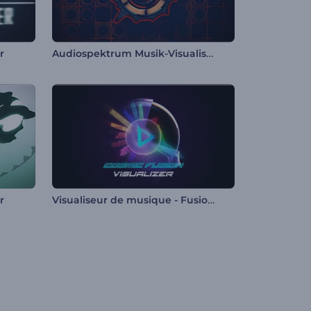
Audiospektrum Musik-Visualisierer
r
Visualiseur de musique - Fusion cosmique
r