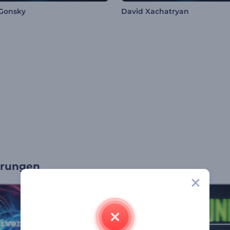
Gonsky
David Xachatryan
erungen