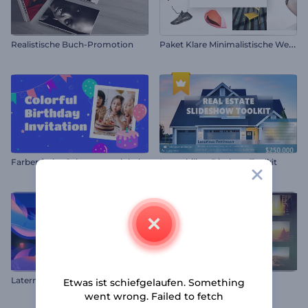
P
aket Klare Minimalistische Werbung
Realistische Buch-Promotion
F
arbenfrohe Geburtstagseinladung
Immobilien-Diashow Toolkit
Laternenfest Animationen
3D-Vintage
Etwas ist schiefgelaufen. Something
went wrong. Failed to fetch