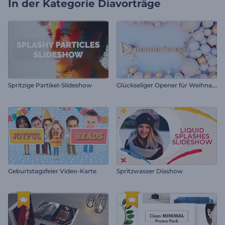
In der Kategorie
Diavorträge
G
lückseliger Opener für Weihnachten
Spritzige Partikel-Slideshow
Geburtstagsfeier Video-Karte
Spritzwasser Diashow