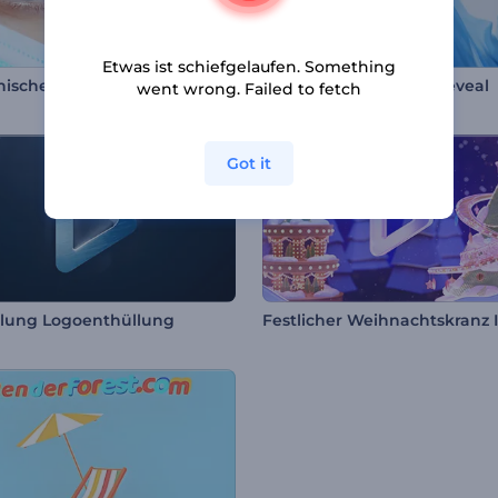
Etwas ist schiefgelaufen. Something
nischer Werbe-Opener
Seidengewebe Logo Reveal
went wrong. Failed to fetch
Got it
lung Logoenthüllung