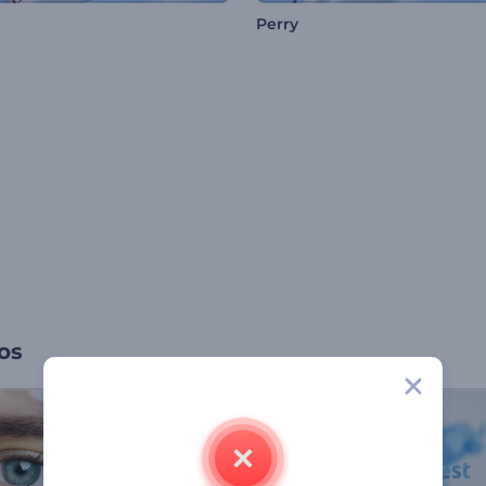
Perry
os