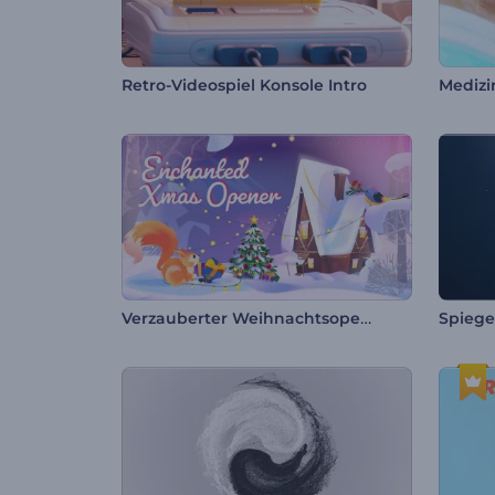
Retro-Videospiel Konsole Intro
Medizi
Verzauberter Weihnachtsopener
Spiege