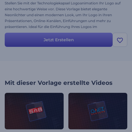
Stellen Sie mit der Technologiekapsel Logoanimation Ihr Logo auf
eine hochwertige Weise vor. Diese Vorlage bietet elegante
Neonlichter und einen modernen Look, um Ihr Logo in Ihren
Präsentationen, Online-Kanälen, Einführungen und mehr zu
präsentieren. Ideal für die Einführung Ihres Logos im
hochtechnologischen Stil. Laden Sie einfach Ihr Logo hoch, ändern
Sie Ihren Text in der Zeitleiste und klicken Sie auf "Rendern". Testen
Jetzt Erstellen
Sie es jetzt kostenlos!
Mit dieser Vorlage erstellte Videos