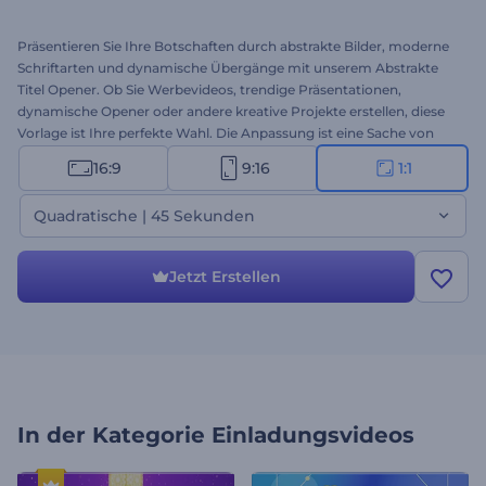
Präsentieren Sie Ihre Botschaften durch abstrakte Bilder, moderne
Schriftarten und dynamische Übergänge mit unserem Abstrakte
Titel Opener. Ob Sie Werbevideos, trendige Präsentationen,
dynamische Opener oder andere kreative Projekte erstellen, diese
Vorlage ist Ihre perfekte Wahl. Die Anpassung ist eine Sache von
Minuten: Laden Sie Ihre Mediendateien hoch, geben Sie Ihren Text
16:9
9:16
1:1
ein, fügen Sie Ihr Logo ein und beleben Sie Ihr Video mit einem
peppigen Musiktitel oder Ihrer Sprachaufnahme. Versuchen Sie es
Quadratische | 45 Sekunden
jetzt und fesseln Sie Ihr Publikum mit abstrakten Titeln!
Jetzt Erstellen
In der Kategorie
Einladungsvideos