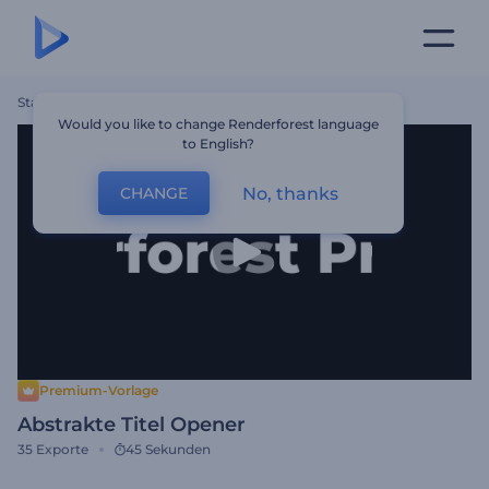
Startseite
Vorlagen
Abstrakte Titel Opener
Would you like to change Renderforest language
to English?
No, thanks
CHANGE
Premium-Vorlage
Abstrakte Titel Opener
35
Exporte
45 Sekunden