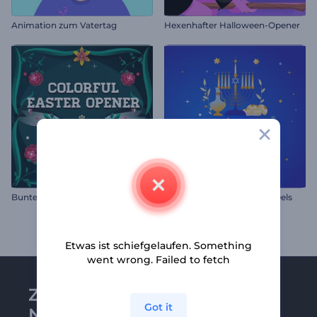
Animation zum Vatertag
Hexenhafter Halloween-Opener
Bunter Oster-Opener
Chanukka Glückwunsch Reels
Etwas ist schiefgelaufen. Something
went wrong. Failed to fetch
Zu Renderforest-
Got it
Newsletter anmelden