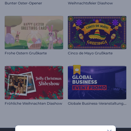
Bunter Oster-Opener
Weihnachtsfeier Diashow
Frohe Ostern Grußkarte
Cinco de Mayo Grußkarte
G
lobale Business-Veranstaltung Promo
Fröhliche Weihnachten Diashow