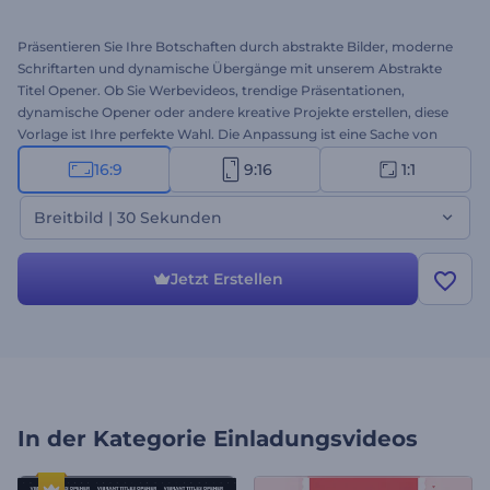
Präsentieren Sie Ihre Botschaften durch abstrakte Bilder, moderne
Schriftarten und dynamische Übergänge mit unserem Abstrakte
Titel Opener. Ob Sie Werbevideos, trendige Präsentationen,
dynamische Opener oder andere kreative Projekte erstellen, diese
Vorlage ist Ihre perfekte Wahl. Die Anpassung ist eine Sache von
Minuten: Laden Sie Ihre Mediendateien hoch, geben Sie Ihren Text
16:9
9:16
1:1
ein, fügen Sie Ihr Logo ein und beleben Sie Ihr Video mit einem
peppigen Musiktitel oder Ihrer Sprachaufnahme. Versuchen Sie es
Breitbild | 30 Sekunden
jetzt und fesseln Sie Ihr Publikum mit abstrakten Titeln!
Jetzt Erstellen
In der Kategorie
Einladungsvideos