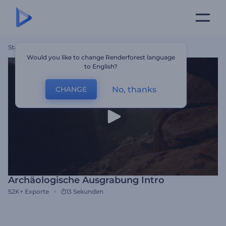
Startseite
Vorlagen
Archäologische Ausgrabung Intro
Would you like to change Renderforest language
to English?
No, thanks
CHANGE
Archäologische Ausgrabung Intro
52K+
Exporte
13 Sekunden