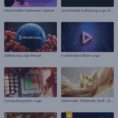
L
euchtende Auflösung Logo-Reveal
Hexenhafter Halloween-Opener
Zellteilung Logo Reveal
Funkelndes Glitzer-Logo
G
litzernder, fließender Stoff – Einleitung
Computersystem-Logo