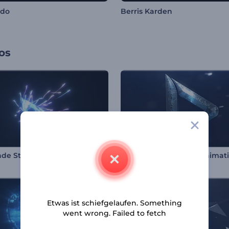
rdo
Berris Karden
os
de Streifen-Reveal-Logo
Silberauflösung Logoanimat
Etwas ist schiefgelaufen. Something
went wrong. Failed to fetch