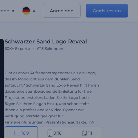
rnen
Anmelden
Gratis testen
Schwarzer Sand Logo Reveal
60K+
Exporte
15 Sekunden
Gibt es etwas Aufsehenerregenderes als ein Logo,
das im Mondlicht aus dem dunklen Sand
auftaucht? Schwarzer Sand Logo Reveal hilft Ihnen
dabei, eine atemberaubende Einleitung für Ihre
Projekte zu erstellen. Laden Sie Ihr Logo hoch,
fügen Sie Ihren Slogan hinzu, und schon steht
Ihnen ein professioneller Video-Opener zur
Verfügung. Perfekt geeignet für
Firmeneinführungen, Präsentationsauftakte, TV-
Werbespots und viele weitere Markenprojekte.
16:9
9:16
1:1
Gleich kostenlos ausprobieren!