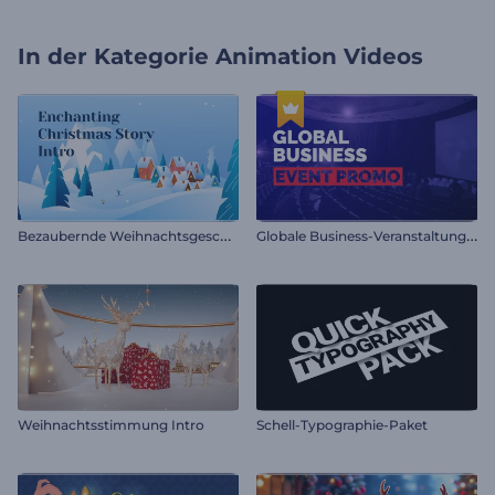
In der Kategorie
Animation Videos
B
ezaubernde Weihnachtsgeschichte Intro
G
lobale Business-Veranstaltung Promo
Weihnachtsstimmung Intro
Schell-Typographie-Paket