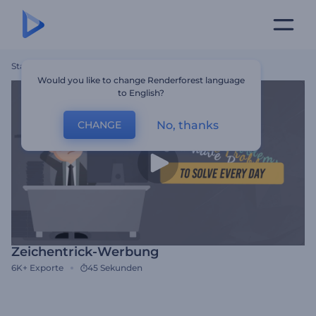
Startseite
Vorlagen
Zeichentrick-Werbung
Would you like to change Renderforest language
to English?
No, thanks
CHANGE
Zeichentrick-Werbung
6K+
Exporte
45 Sekunden