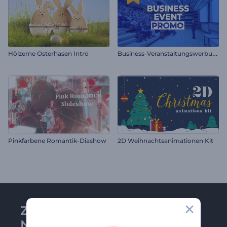
B
usiness-Veranstaltungswerbung
Hölzerne Osterhasen Intro
Pinkfarbene Romantik-Diashow
2D Weihnachtsanimationen Kit
Zu Renderforest-
Newsletter anmelden