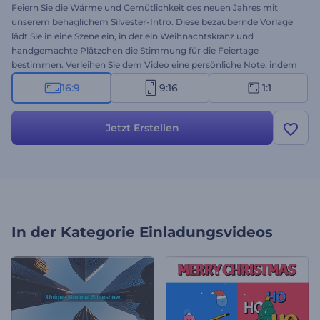
Feiern Sie die Wärme und Gemütlichkeit des neuen Jahres mit
unserem behaglichem Silvester-Intro. Diese bezaubernde Vorlage
lädt Sie in eine Szene ein, in der ein Weihnachtskranz und
handgemachte Plätzchen die Stimmung für die Feiertage
bestimmen. Verleihen Sie dem Video eine persönliche Note, indem
Sie Ihre herzlichen Botschaften verfassen, Ihr Logo hochladen und
16:9
9:16
1:1
eine festliche Hintergrundmusik hinzufügen. Verwenden Sie diese
Vorlage für Ihre Neujahrs-Intros, Party-Einladungen, Urlaubs-
Videogrüße, Präsentationseröffnungen und andere Projekte, die
Jetzt Erstellen
einen gemütlichen Touch erfordern. Probieren Sie es jetzt aus, und
teilen Sie die Freude über das neue Jahr mit Ihren Mitmenschen!
In der Kategorie
Einladungsvideos