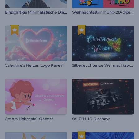
E
inzigartige Minimalistische Diashow
W
eihnachtsstimmung-2D-Opener
S
ilberleuchtende Weihnachtswünsche
Valentine's Herzen Logo Reveal
Amors Liebespfeil Opener
Sci-Fi HUD Diashow