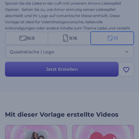
Spüren Sie die Liebe in der Luft mit unserem Amors Liebespfeil
Opener․ Sehen Sie zu, wie Amor anmutig seinen Liebespfeil
abschießt und Ihr Logo auf romantische Weise enthüllt. Diese
Vorlage ist ideal für Valentinstagswünsche, liebevolle
Ankündigungen oder andere Inhalte zum Thema Liebe und verleiht
Ihren Projekten einen bezaubernden Touch. Personalisieren Sie die
16:9
9:16
1:1
Vorlage mit Ihrem Logo, geben Sie einen Text ein, der Ihnen am
Herzen liegt, und wählen Sie die perfekte Hintergrundmusik, um
Quadratische | Logo
Ihre Botschaft zum Valentinstag zu etwas ganz Besonderem zu
machen. Erstellen Sie jetzt und zaubern Sie ein Lächeln in die
Gesichter der Betrachter!
Jetzt Erstellen
Mit dieser Vorlage erstellte Videos