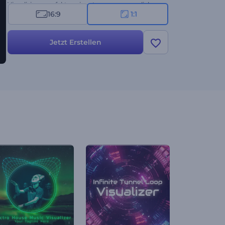
Visualisierer perfekt geeignet, um unvergessliche
16:9
1:1
Emotionen zu wecken. Testen Sie ihn jetzt!
Jetzt Erstellen