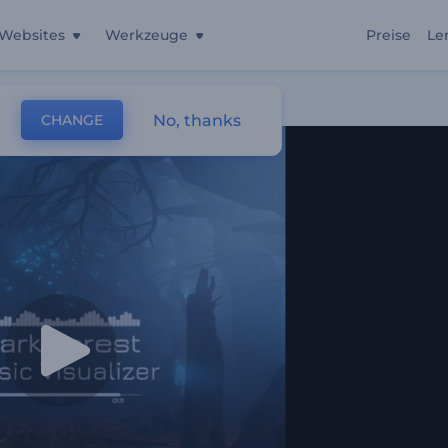
Websites
Werkzeuge
Preise
Le
No, thanks
CHANGE