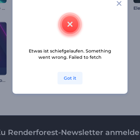
Neon Tunnel Drähte Visualisierer
Audio-Reaktive Lichter Visualisierung
Musikvisualisierung mit pulsierendem Gitternetz
Etwas ist schiefgelaufen. Something
went wrong. Failed to fetch
Got it
Pulsierende Neon-Formen Visualizer
Rhythmische Takte Musikvisualisierung
Landschaftsfahrt-Visualisierer
u Renderforest-Newsletter anmeld