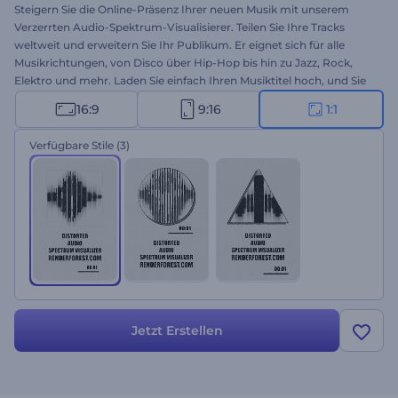
Steigern Sie die Online-Präsenz Ihrer neuen Musik mit unserem
Verzerrten Audio-Spektrum-Visualisierer. Teilen Sie Ihre Tracks
weltweit und erweitern Sie Ihr Publikum. Er eignet sich für alle
Musikrichtungen, von Disco über Hip-Hop bis hin zu Jazz, Rock,
Elektro und mehr. Laden Sie einfach Ihren Musiktitel hoch, und Sie
erhalten innerhalb weniger Minuten einen hochwertigen Audio-
16:9
9:16
1:1
Visualisierer. Diese Vorlage ist ideal für neue Musik-Promotionen,
Album-Veröffentlichungen, DJ-Single-Drops, Song-Playlist-Cover
Verfügbare Stile
(3)
und eine Vielzahl anderer Projekte. Erstellen Sie jetzt und entfesseln
Sie die Kraft Ihrer Musik!
Jetzt Erstellen