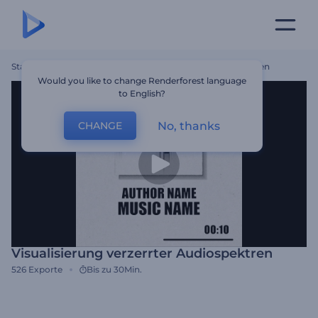
Startseite
Vorlagen
Visualisierung Verzerrter Audiospektren
Would you like to change Renderforest language
to English?
No, thanks
CHANGE
Visualisierung verzerrter Audiospektren
526
Exporte
Bis zu 30Min.