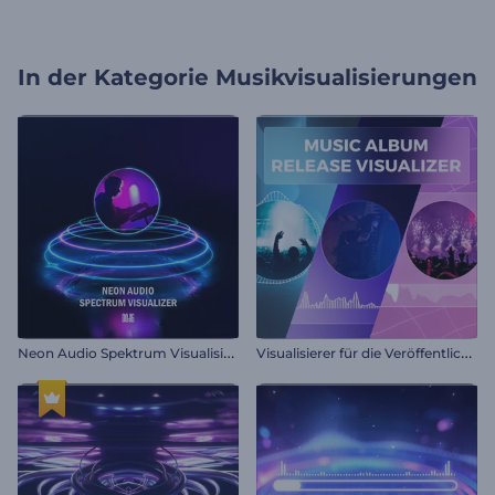
In der Kategorie
Musikvisualisierungen
N
eon Audio Spektrum Visualisierer
V
isualisierer für die Veröffentlichung von Musikalben