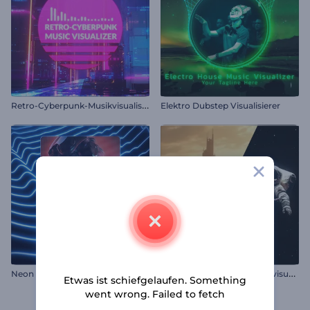
R
etro-Cyberpunk-Musikvisualisierung
Elektro Dubstep Visualisierer
E
nigmatische Echos Klangvisualisierer
Neon Linien Musik Visualisierer
Etwas ist schiefgelaufen. Something
went wrong. Failed to fetch