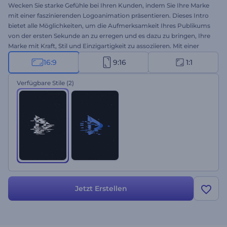
Wecken Sie starke Gefühle bei Ihren Kunden, indem Sie Ihre Marke
mit einer faszinierenden Logoanimation präsentieren. Dieses Intro
bietet alle Möglichkeiten, um die Aufmerksamkeit Ihres Publikums
von der ersten Sekunde an zu erregen und es dazu zu bringen, Ihre
Marke mit Kraft, Stil und Einzigartigkeit zu assoziieren. Mit einer
einzigartigen Kombination aus Glitch-Effekten, gestörten Texturen
16:9
9:16
1:1
und energiegeladenen Bildern wird dieses Intro mit Sicherheit eine
starke Markenwahrnehmung erzeugen. Nehmen Sie sich eine
Verfügbare Stile
(2)
Minute Zeit, um Ihr Logo hochzuladen, und geben Sie Ihren
Markennamen und den Slogan ein, um eine hochauflösende
Logoanimation zu erhalten. Perfekt geeignet für technische
Produktwerbung, Spielekanal-Eröffnungen, Event-Teaser,
Cyberpunk-Präsentationseröffnungen und vieles mehr. Probieren
Sie es jetzt aus!
Jetzt Erstellen