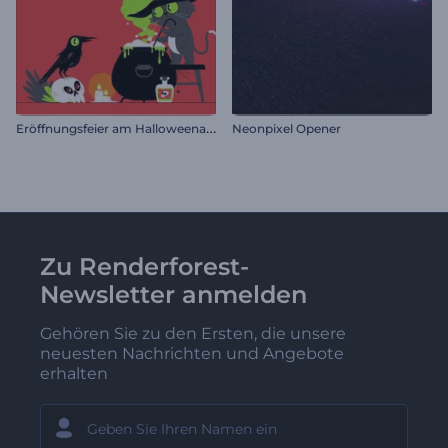
E
röffnungsfeier am Halloweenabend
Neonpixel Opener
Zu Renderforest-
Newsletter anmelden
Gehören Sie zu den Ersten, die unsere
neuesten Nachrichten und Angebote
erhalten