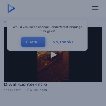
Startseite
Vorlagen
Diwali-Lichter-Intro
Would you like to change Renderforest language
to English?
No, thanks
CHANGE
Diwali-Lichter-Intro
3K+
Exporte
15 Sekunden