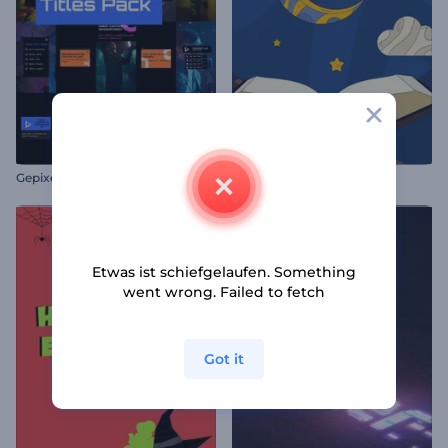
Gepixelte Glitch-Titel Paket
Nuzul Al-Quran Grüße
Etwas ist schiefgelaufen. Something
went wrong. Failed to fetch
Got it