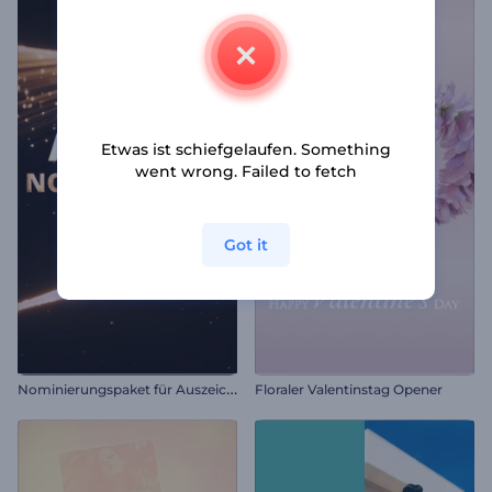
Etwas ist schiefgelaufen. Something
went wrong. Failed to fetch
Got it
N
ominierungspaket für Auszeichnungen
Floraler Valentinstag Opener