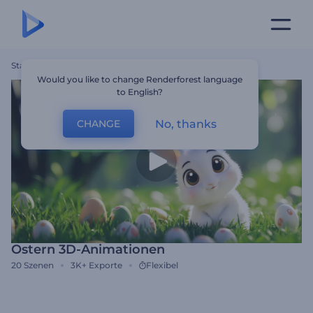
Startseite
Vorlagen
Ostern 3D-Animationen
Would you like to change Renderforest language
to English?
No, thanks
CHANGE
Ostern 3D-Animationen
20
Szenen
3K+
Exporte
Flexibel