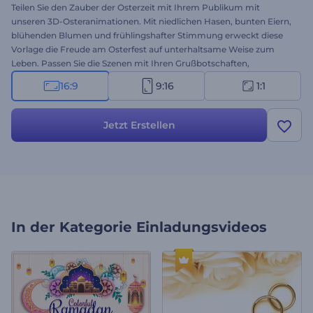
Teilen Sie den Zauber der Osterzeit mit Ihrem Publikum mit
unseren 3D-Osteranimationen. Mit niedlichen Hasen, bunten Eiern,
blühenden Blumen und frühlingshafter Stimmung erweckt diese
Vorlage die Freude am Osterfest auf unterhaltsame Weise zum
Leben. Passen Sie die Szenen mit Ihren Grußbotschaften,
Mediendateien und verspielter Hintergrundmusik an, um Ihre
16:9
9:16
1:1
Familie, Freunde und Kollegen in festliche Stimmung zu versetzen.
Perfekt für Grußvideos, Osterverkaufsankündigungen,
Veranstaltungseinladungen, Beiträge in sozialen Medien und vieles
Jetzt Erstellen
mehr. Jetzt erstellen!
In der Kategorie
Einladungsvideos