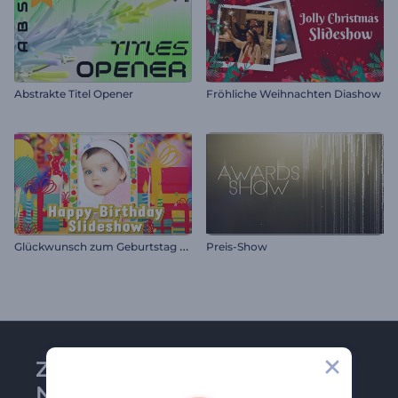
Abstrakte Titel Opener
Fröhliche Weihnachten Diashow
G
lückwunsch zum Geburtstag Diashow
Preis-Show
Zu Renderforest-
Newsletter anmelden