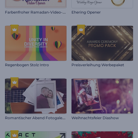
F
arbenfroher Ramadan-Video-Opener
Ehering Opener
Regenbogen Stolz Intro
Preisverleihung Werbepaket
R
omantischer Abend Fotogalerie
Weihnachtsfeier Diashow