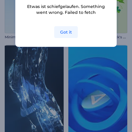
Etwas ist schiefgelaufen. Something
went wrong. Failed to fetch
Got it
M
inimalistisches glänzendes Logo Reveal
A
nimationen zum St. Patrick's Day