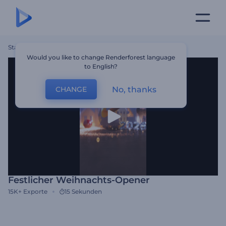
Startseite
Vorlagen
Festlicher Weihnachts-Opener
Would you like to change Renderforest language
to English?
No, thanks
CHANGE
Festlicher Weihnachts-Opener
15K+
Exporte
15 Sekunden