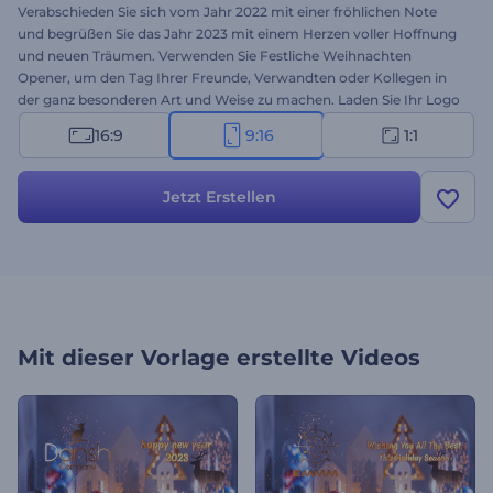
Verabschieden Sie sich vom Jahr 2022 mit einer fröhlichen Note
und begrüßen Sie das Jahr 2023 mit einem Herzen voller Hoffnung
und neuen Träumen. Verwenden Sie Festliche Weihnachten
Opener, um den Tag Ihrer Freunde, Verwandten oder Kollegen in
der ganz besonderen Art und Weise zu machen. Laden Sie Ihr Logo
hoch und warten Sie ein paar Minuten, um es durch das animierte
16:9
9:16
1:1
Funkeln eines goldenen Weihnachtsbaums zu enthüllen. Perfekt
geeignet für Weihnachts-Intros, Weihnachts-TV-Spots,
Präsentationseröffnungen und viele weitere kreative Projekte.
Jetzt Erstellen
Probieren Sie es jetzt aus!
Mit dieser Vorlage erstellte Videos