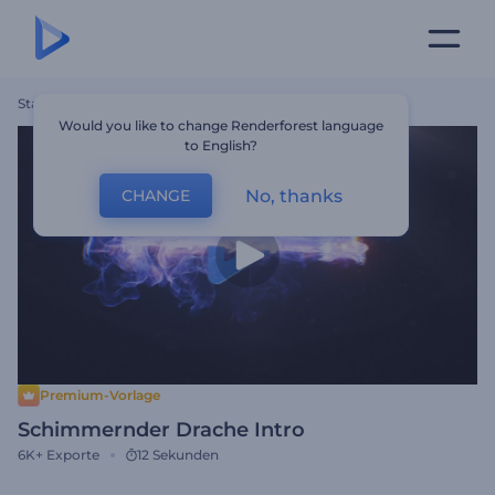
Startseite
Vorlagen
Schimmernder Drache Intro
Would you like to change Renderforest language
to English?
No, thanks
CHANGE
Premium-Vorlage
Schimmernder Drache Intro
6K+
Exporte
12 Sekunden