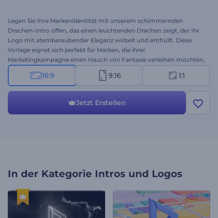
Legen Sie Ihre Markenidentität mit unserem schimmernden
Drachen-Intro offen, das einen leuchtenden Drachen zeigt, der Ihr
Logo mit atemberaubender Eleganz wirbelt und enthüllt. Diese
Vorlage eignet sich perfekt für Marken, die ihrer
Marketingkampagne einen Hauch von Fantasie verleihen möchten,
und bietet eine fesselnde Möglichkeit, Ihr Logo zu präsentieren und
16:9
9:16
1:1
Ihr Publikum zu fesseln. Passen Sie die Vorlage mit Ihren Branding-
Elementen wie Logos, Texten und Hintergrundmusik an, um einen
bezaubernden Einstieg zu schaffen. Jetzt erstellen!
Jetzt Erstellen
In der Kategorie
Intros und Logos